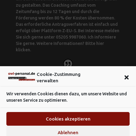
zu gestalten. Das Coaching umfasst vom
Zeitumfang bis zu 12 Tagen und durch die
Förderung werden 80 % der Kosten übernommen.
Das erforderliche Antragsverfahren ist einfach und
erfolgt über Plattform Z-EU-S. Bei Interesse melden
Sie sich gerne unter 05205 9987060. Ich informiere
Sie gerne. Weitere Informationen? Bitte hier
klicken.
Cookie-Zustimmung
verwalten
Wir verwenden Cookies dienen dazu, um unsere Website und
unseren Service zu optimieren.
Cookies akzeptieren
Ablehnen